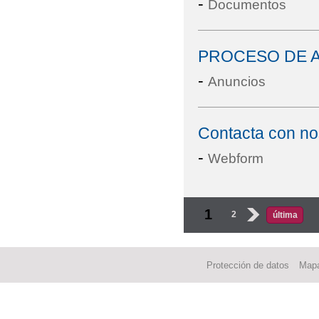
-
Documentos
PROCESO DE A
-
Anuncios
Contacta con no
-
Webform
Páginas
1
2
›
última
Protección de datos
Mapa